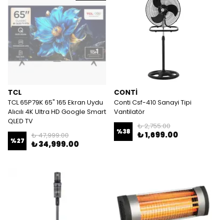
TCL
CONTİ
TCL 65P79K 65" 165 Ekran Uydu
Conti Csf-410 Sanayi Tipi
Alıcılı 4K Ultra HD Google Smart
Vantilatör
QLED TV
₺ 2,755.00
%
38
₺ 1,699.00
₺ 47,999.00
%
27
₺ 34,999.00