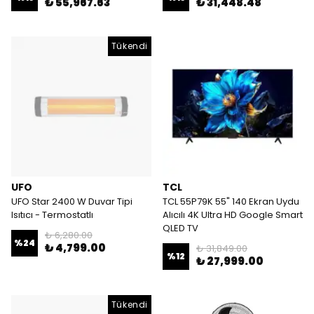
₺ 55,967.63
₺ 31,448.48
Tükendi
UFO
TCL
UFO Star 2400 W Duvar Tipi
TCL 55P79K 55" 140 Ekran Uydu
Isıtıcı - Termostatlı
Alıcılı 4K Ultra HD Google Smart
QLED TV
₺ 6,280.00
%
24
₺ 4,799.00
₺ 31,849.00
%
12
₺ 27,999.00
Tükendi