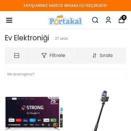
SATIŞLARIMIZ SADECE ANKARA İÇİ GEÇERLİDİR!
0
Ev Elektroniği
27
ürün
Filtrele
Sırala