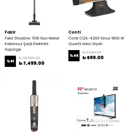
Fakir
Conti
Fakir Shadow 7016 Gun Metal
Conti CQS-4200 Sirius 1800 W
Kablosuz Şarjlı Elektrikli
Quartz Isıtıcı Siyah
Süpürge
₺ 1,299.00
%
46
₺ 699.00
₺ 19,099.00
%
61
₺ 7,499.00