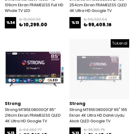
109cm Ekran FRAMELESS Full HD
254cm Ekran FRAMELESS QLED
Whale TV LED
4K Ultra HD Google TV
₺ 15,500.00
₺ 114,320.54
%
34
%
13
₺ 10,299.00
₺ 99,409.16
Tükendi
Strong
Strong
Strong MT85EG8000QF 85’’
Strong MT65EG8000QF 65" 165
216cm Ekran FRAMELESS QLED
Ekran 4K Ultra HD Dahili Uydu
4K Ultra HD Google TV
Alıcılı QLED Google TV
₺ 64,362.77
₺ 36,165.75
%
13
%
13