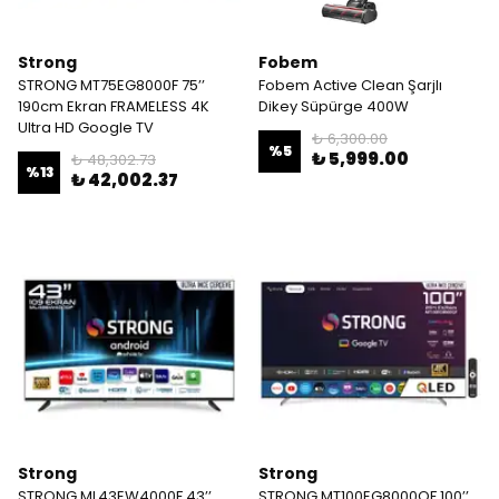
Strong
Fobem
STRONG MT75EG8000F 75’’
Fobem Active Clean Şarjlı
190cm Ekran FRAMELESS 4K
Dikey Süpürge 400W
Ultra HD Google TV
₺ 6,300.00
%
5
₺ 5,999.00
₺ 48,302.73
%
13
₺ 42,002.37
Strong
Strong
STRONG ML43EW4000F 43’’
STRONG MT100EG8000QF 100’’