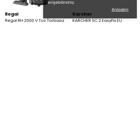
erişebilirsiniz.
Anladım
Regal
Karcher
Regal RH 2000 V Toz Torbasız
KARCHER SC 2 EasyFix EU
Süpürge
Buharlı Temizleme Makinesi
Beyaz
₺ 4,999.00
%
46
₺ 2,699.00
₺ 7,999.00
%
4
₺ 7,699.00
Karcher
Regal
Karcher Sc 3 Easyfix Buharlı
Regal 55R75UA11 55" 139 Ekran