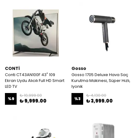
CONTİ
Gosso
Conti CT43AN100F 43" 109
Gosso 1705 Deluxe Hava Saç
Ekran Uydu Alıcılı Full HD Smart
Kurutma Makinesi, Süper Hızlı,
LED TV
Iyonik
₺ 10,999.00
₺ 4,130.00
%
9
%
3
₺ 9,999.00
₺ 3,999.00