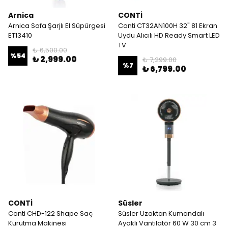
Arnica
CONTİ
Arnica Sofa Şarjlı El Süpürgesi
Conti CT32AN100H 32" 81 Ekran
ET13410
Uydu Alıcılı HD Ready Smart LED
TV
₺ 6,500.00
%
54
₺ 2,999.00
₺ 7,299.00
%
7
₺ 6,799.00
CONTİ
Süsler
Conti CHD-122 Shape Saç
Süsler Uzaktan Kumandalı
Kurutma Makinesi
Ayaklı Vantilatör 60 W 30 cm 3