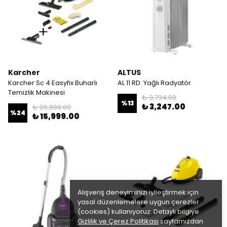
Karcher
ALTUS
Karcher Sc 4 Easyfix Buharlı
AL 11 RD: Yağlı Radyatör
Temizlik Makinesi
₺ 3,734.00
%
13
₺ 3,247.00
₺ 20,999.00
%
24
₺ 15,999.00
Alışveriş deneyiminizi iyileştirmek için
yasal düzenlemelere uygun çerezler
(cookies) kullanıyoruz. Detaylı bilgiye
Gizlilik ve Çerez Politikası
sayfamızdan