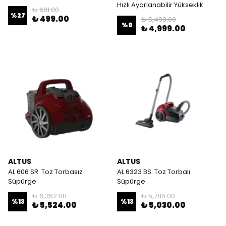
Hızlı Ayarlanabilir Yükseklik
₺ 681.00
%
27
₺ 499.00
₺ 5,499.00
%
9
₺ 4,999.00
ALTUS
ALTUS
AL 606 SR: Toz Torbasız
AL 6323 BS: Toz Torbalı
Süpürge
Süpürge
₺ 6,352.00
₺ 5,785.00
%
13
%
13
₺ 5,524.00
₺ 5,030.00