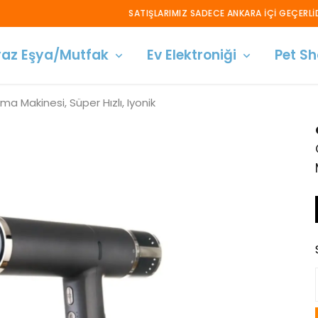
SATIŞLARIMIZ SADECE ANKARA İÇİ GEÇERLİDİR!
az Eşya/Mutfak
Ev Elektroniği
Pet S
 Makinesi, Süper Hızlı, Iyonik