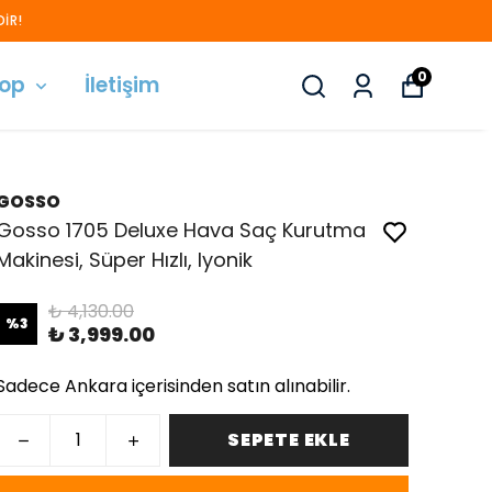
0
hop
İletişim
GOSSO
Gosso 1705 Deluxe Hava Saç Kurutma
Makinesi, Süper Hızlı, Iyonik
₺ 4,130.00
%
3
₺ 3,999.00
Sadece Ankara içerisinden satın alınabilir.
SEPETE EKLE