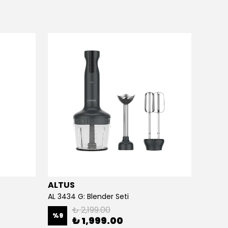
ALTUS
ALTU
AL 3434 G: Blender Seti
AL 413 
₺ 2,199.00
%
9
%
13
₺ 1,999.00