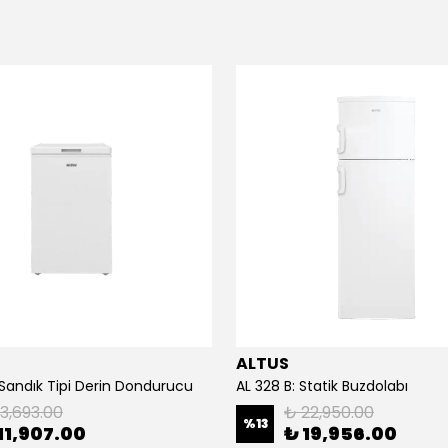
ALTUS
 Sandık Tipi Derin Dondurucu
AL 328 B: Statik Buzdolabı
13,693.00
₺ 22,950.00
%
13
11,907.00
₺ 19,956.00