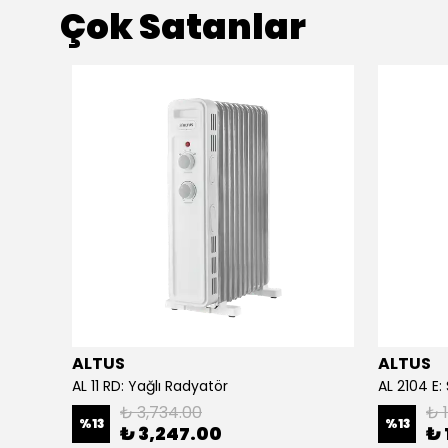
Çok Satanlar
ALTUS
ALTUS
acağı
AL 11 RD: Yağlı Radyatör
AL 2104 E:
₺ 3,734.00
₺ 
%
13
%
13
₺ 3,247.00
₺ 