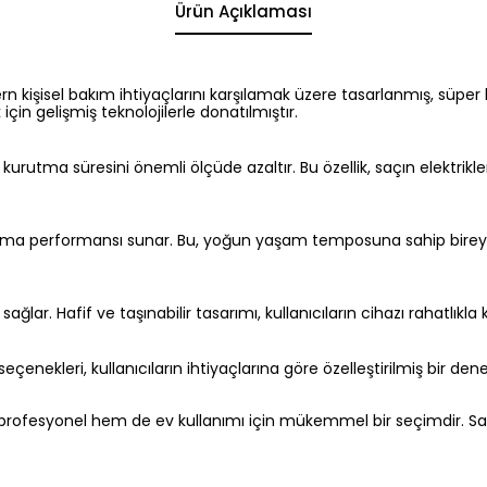
Ürün Açıklaması
işisel bakım ihtiyaçlarını karşılamak üzere tasarlanmış, süper hı
in gelişmiş teknolojilerle donatılmıştır.
 kurutma süresini önemli ölçüde azaltır. Bu özellik, saçın elektri
rutma performansı sunar. Bu, yoğun yaşam temposuna sahip bireyl
ağlar. Hafif ve taşınabilir tasarımı, kullanıcıların cihazı rahatlıkla
z seçenekleri, kullanıcıların ihtiyaçlarına göre özelleştirilmiş bir 
fesyonel hem de ev kullanımı için mükemmel bir seçimdir. Saç b