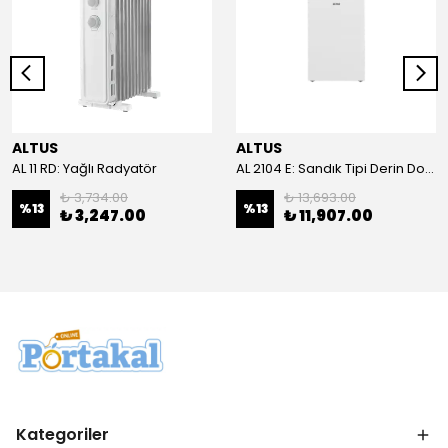
ALTUS
ALTUS
AL 11 RD: Yağlı Radyatör
AL 2104 E: Sandık Tipi Derin Dondurucu
₺ 3,734.00
₺ 13,693.00
%
13
%
13
₺ 3,247.00
₺ 11,907.00
Kategoriler