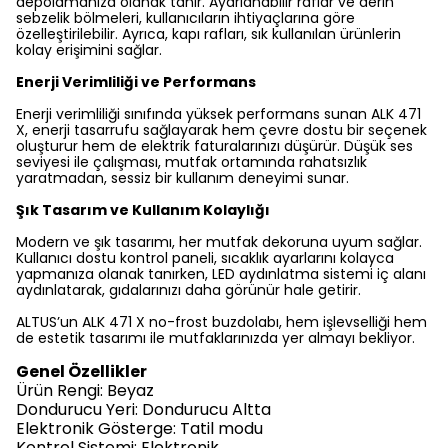
depolamanıza olanak tanır. Ayarlanabilir raflar ve derin
sebzelik bölmeleri, kullanıcıların ihtiyaçlarına göre
özelleştirilebilir. Ayrıca, kapı rafları, sık kullanılan ürünlerin
kolay erişimini sağlar.
Enerji Verimliliği ve Performans
Enerji verimliliği sınıfında yüksek performans sunan ALK 471
X, enerji tasarrufu sağlayarak hem çevre dostu bir seçenek
oluşturur hem de elektrik faturalarınızı düşürür. Düşük ses
seviyesi ile çalışması, mutfak ortamında rahatsızlık
yaratmadan, sessiz bir kullanım deneyimi sunar.
Şık Tasarım ve Kullanım Kolaylığı
Modern ve şık tasarımı, her mutfak dekoruna uyum sağlar.
Kullanıcı dostu kontrol paneli, sıcaklık ayarlarını kolayca
yapmanıza olanak tanırken, LED aydınlatma sistemi iç alanı
aydınlatarak, gıdalarınızı daha görünür hale getirir.
ALTUS’un ALK 471 X no-frost buzdolabı, hem işlevselliği hem
de estetik tasarımı ile mutfaklarınızda yer almayı bekliyor.
Genel Özellikler
Ürün Rengi: Beyaz
Dondurucu Yeri: Dondurucu Altta
Elektronik Gösterge: Tatil modu
Kontrol Sistemi: Elektronik