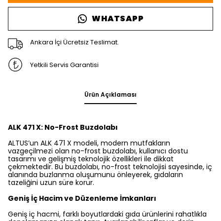
WHATSAPP
Ankara İçi Ücretsiz Teslimat.
Yetkili Servis Garantisi
Ürün Açıklaması
ALK 471 X: No-Frost Buzdolabı
ALTUS’un ALK 471 X modeli, modern mutfakların
vazgeçilmezi olan no-frost buzdolabı, kullanıcı dostu
tasarımı ve gelişmiş teknolojik özellikleri ile dikkat
çekmektedir. Bu buzdolabı, no-frost teknolojisi sayesinde, iç
alanında buzlanma oluşumunu önleyerek, gıdaların
tazeliğini uzun süre korur.
Geniş İç Hacim ve Düzenleme İmkanları
Geniş iç hacmi, farklı boyutlardaki gıda ürünlerini rahatlıkla