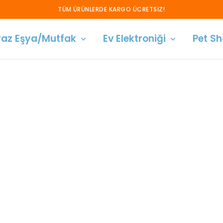
TÜM ÜRÜNLERDE KARGO ÜCRETSIZ!
az Eşya/Mutfak
Ev Elektroniği
Pet S