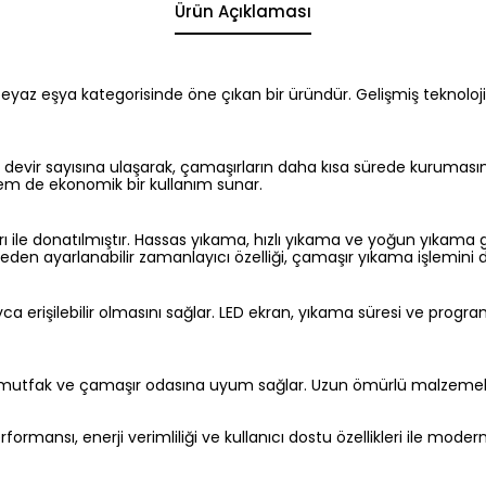
Ürün Açıklaması
 eşya kategorisinde öne çıkan bir üründür. Gelişmiş teknolojisi v
ir sayısına ulaşarak, çamaşırların daha kısa sürede kurumasını sa
hem de ekonomik bir kullanım sunar.
 ile donatılmıştır. Hassas yıkama, hızlı yıkama ve yoğun yıkama gib
eden ayarlanabilir zamanlayıcı özelliği, çamaşır yıkama işlemini da
a erişilebilir olmasını sağlar. LED ekran, yıkama süresi ve program b
 her mutfak ve çamaşır odasına uyum sağlar. Uzun ömürlü malzeme
rmansı, enerji verimliliği ve kullanıcı dostu özellikleri ile mode