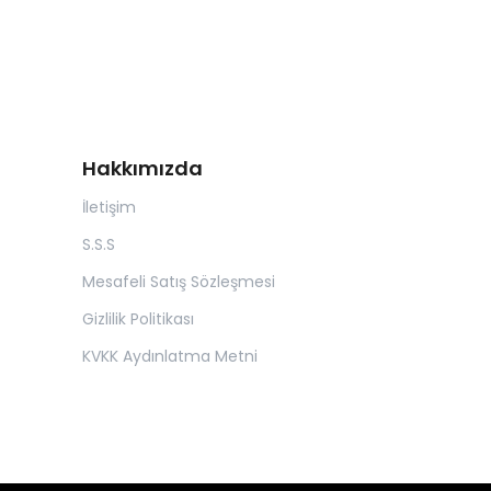
Hakkımızda
İletişim
S.S.S
Mesafeli Satış Sözleşmesi
Gizlilik Politikası
KVKK Aydınlatma Metni