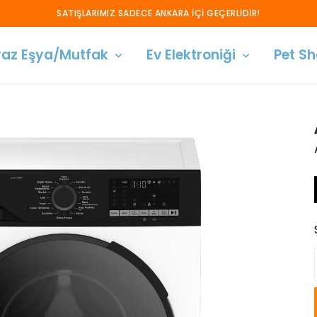
SATIŞLARIMIZ SADECE ANKARA İÇİ GEÇERLİDİR!
az Eşya/Mutfak
Ev Elektroniği
Pet S