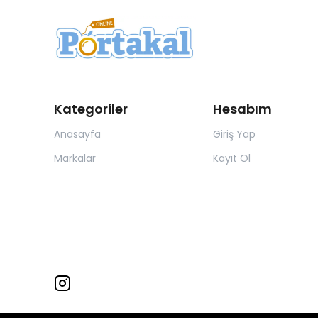
Kategoriler
Hesabım
Anasayfa
Giriş Yap
Markalar
Kayıt Ol