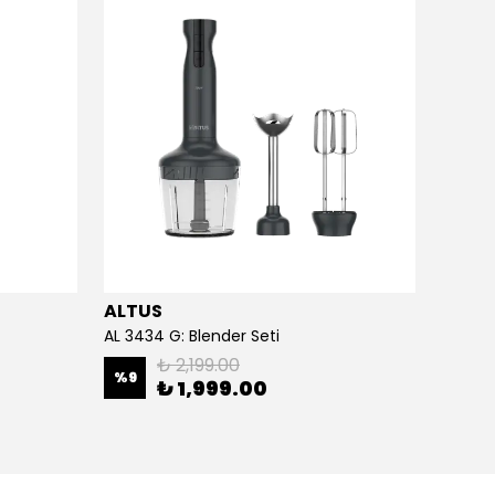
ALTUS
ALTU
AL 3434 G: Blender Seti
AL 413 
₺ 2,199.00
%
9
%
13
₺ 1,999.00