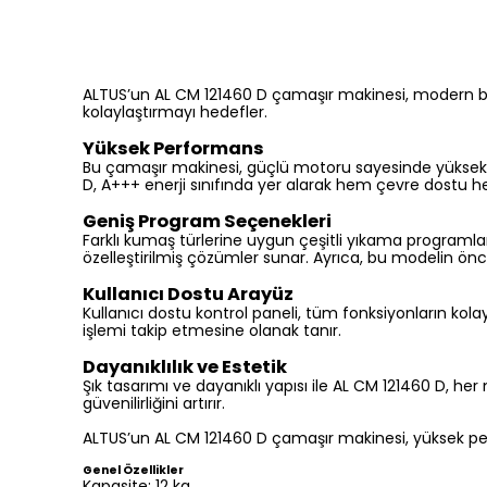
ALTUS’un AL CM 121460 D çamaşır makinesi, modern beyaz
kolaylaştırmayı hedefler.
Yüksek Performans
Bu çamaşır makinesi, güçlü motoru sayesinde yüksek dev
D, A+++ enerji sınıfında yer alarak hem çevre dostu 
Geniş Program Seçenekleri
Farklı kumaş türlerine uygun çeşitli yıkama programları
özelleştirilmiş çözümler sunar. Ayrıca, bu modelin önc
Kullanıcı Dostu Arayüz
Kullanıcı dostu kontrol paneli, tüm fonksiyonların kolayc
işlemi takip etmesine olanak tanır.
Dayanıklılık ve Estetik
Şık tasarımı ve dayanıklı yapısı ile AL CM 121460 D,
güvenilirliğini artırır.
ALTUS’un AL CM 121460 D çamaşır makinesi, yüksek perfo
Genel Özellikler
Kapasite: 12 kg