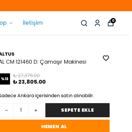
0
hop
İletişim
ALTUS
AL CM 121460 D: Çamaşır Makinesi
₺ 27,376.00
%
13
₺ 23,805.00
Sadece Ankara içerisinden satın alınabilir.
SEPETE EKLE
HEMEN AL