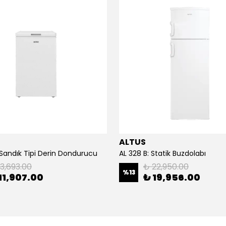
ALTUS
 Sandık Tipi Derin Dondurucu
AL 328 B: Statik Buzdolabı
13,693.00
₺ 22,950.00
%
13
11,907.00
₺ 19,956.00