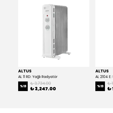
ALTUS
ALTUS
acağı
AL 11 RD: Yağlı Radyatör
AL 2104 E:
₺ 3,734.00
₺ 
%
13
%
13
₺ 3,247.00
₺ 