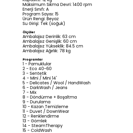
Maksimum Sıkma Devri: 1400 rpm
Enerji Sınıfı: A
Program Sayısı: 15
Ürün Rengi: Beyaz
Su Girişi: Tek (soğuk)
Ölçüler
Ambalajsız Derinlik: 63 cm
Ambalajsız Genişlik: 60 cm
Ambalajsız Yükseklik: 84.5 cm
Ambalajsız Ağırlık: 78 kg
Programlar
1 - Pamuklular
2 - Eco 40-60
3 - Sentetik
4 - Mini / Mini 14'
5 - Delicates / Wool / HandWash
6 - DarkWash / Jeans
7 - Mix
8 - Döndürme + Boşaltma
9 - Durulama
10 - Kazan Temizleme
11 - Duvet / DownWear
12 - Renklendirme
13 - Gömlek
14 - SteamTherapy
15 - ColdWash