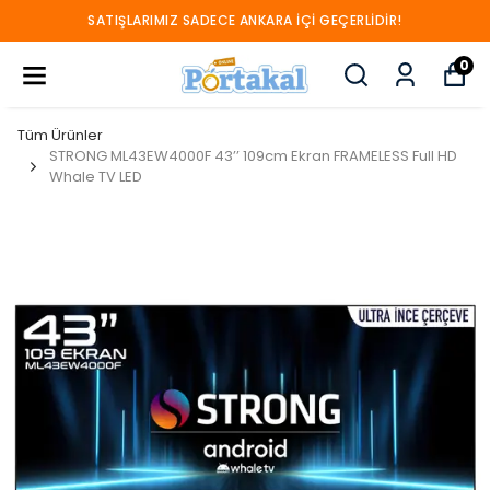
SATIŞLARIMIZ SADECE ANKARA İÇİ GEÇERLİDİR!
0
Tüm Ürünler
STRONG ML43EW4000F 43’’ 109cm Ekran FRAMELESS Full HD
Whale TV LED