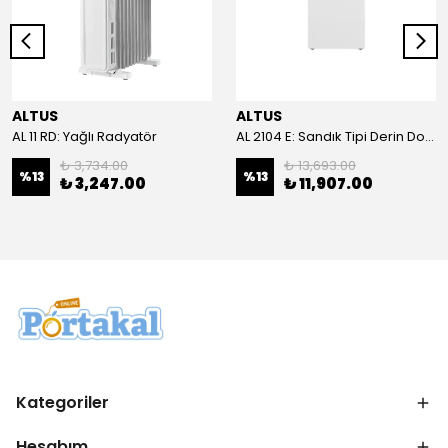
ALTUS
ALTUS
AL 11 RD: Yağlı Radyatör
AL 2104 E: Sandık Tipi Derin Dondurucu
₺ 3,734.00
₺ 13,693.00
%
13
%
13
₺ 3,247.00
₺ 11,907.00
Kategoriler
Hesabım