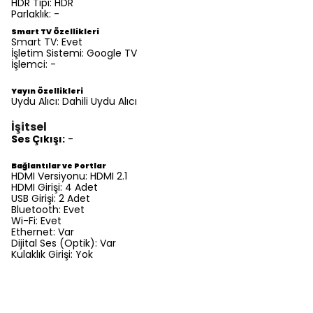
HDR Tipi:
HDR
Parlaklık:
-
Smart TV Özellikleri
Smart TV:
Evet
İşletim Sistemi:
Google TV
İşlemci:
-
Yayın Özellikleri
Uydu Alıcı:
Dahili Uydu Alıcı
İşitsel
Ses Çıkışı:
-
Bağlantılar ve Portlar
HDMI Versiyonu:
HDMI 2.1
HDMI Girişi:
4 Adet
USB Girişi:
2 Adet
Bluetooth:
Evet
Wi-Fi:
Evet
Ethernet:
Var
Dijital Ses (Optik):
Var
Kulaklık Girişi:
Yok