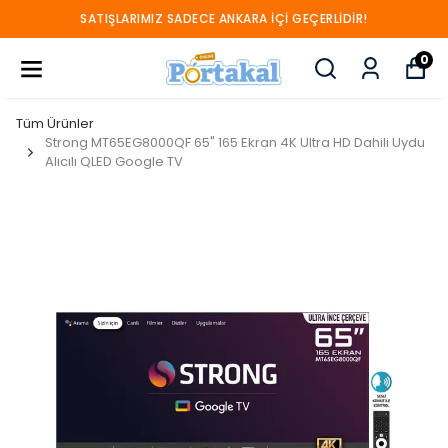
SATIŞLARIMIZ SADECE ANKARA İÇİ GEÇERLİDİR!
0
Tüm Ürünler
Strong MT65EG8000QF 65" 165 Ekran 4K Ultra HD Dahili Uydu
Alıcılı QLED Google TV