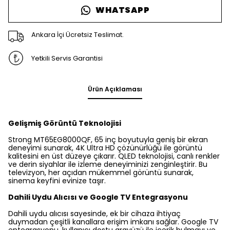
WHATSAPP
Ankara İçi Ücretsiz Teslimat.
Yetkili Servis Garantisi
Ürün Açıklaması
Gelişmiş Görüntü Teknolojisi
Strong MT65EG8000QF, 65 inç boyutuyla geniş bir ekran
deneyimi sunarak, 4K Ultra HD çözünürlüğü ile görüntü
kalitesini en üst düzeye çıkarır. QLED teknolojisi, canlı renkler
ve derin siyahlar ile izleme deneyiminizi zenginleştirir. Bu
televizyon, her açıdan mükemmel görüntü sunarak,
sinema keyfini evinize taşır.
Dahili Uydu Alıcısı ve Google TV Entegrasyonu
Dahili uydu alıcısı sayesinde, ek bir cihaza ihtiyaç
duymadan çeşitli kanallara erişim imkanı sağlar. Google TV