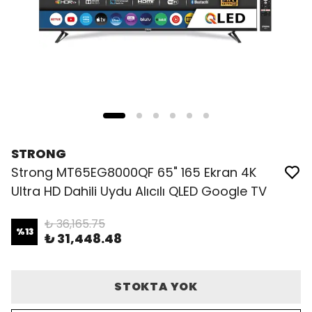
STRONG
Strong MT65EG8000QF 65" 165 Ekran 4K
Ultra HD Dahili Uydu Alıcılı QLED Google TV
₺ 36,165.75
%
13
₺ 31,448.48
STOKTA YOK