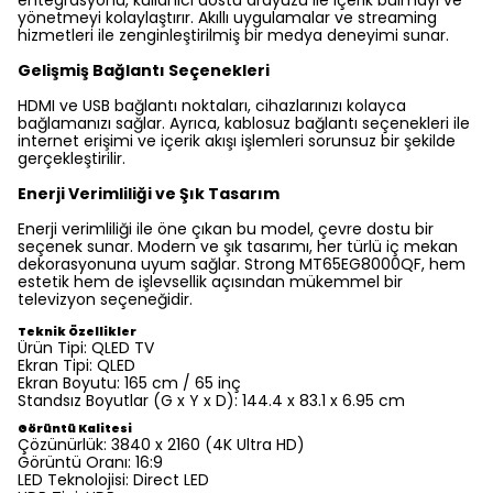
entegrasyonu, kullanıcı dostu arayüzü ile içerik bulmayı ve
yönetmeyi kolaylaştırır. Akıllı uygulamalar ve streaming
hizmetleri ile zenginleştirilmiş bir medya deneyimi sunar.
Gelişmiş Bağlantı Seçenekleri
HDMI ve USB bağlantı noktaları, cihazlarınızı kolayca
bağlamanızı sağlar. Ayrıca, kablosuz bağlantı seçenekleri ile
internet erişimi ve içerik akışı işlemleri sorunsuz bir şekilde
gerçekleştirilir.
Enerji Verimliliği ve Şık Tasarım
Enerji verimliliği ile öne çıkan bu model, çevre dostu bir
seçenek sunar. Modern ve şık tasarımı, her türlü iç mekan
dekorasyonuna uyum sağlar. Strong MT65EG8000QF, hem
estetik hem de işlevsellik açısından mükemmel bir
televizyon seçeneğidir.
Teknik Özellikler
Ürün Tipi:
QLED TV
Ekran Tipi:
QLED
Ekran Boyutu:
165 cm / 65 inç
Standsız Boyutlar (G x Y x D):
144.4 x 83.1 x 6.95 cm
Görüntü Kalitesi
Çözünürlük:
3840 x 2160 (4K Ultra HD)
Görüntü Oranı:
16:9
LED Teknolojisi:
Direct LED