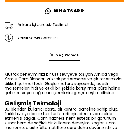
WHATSAPP
Ankara İçi Ücretsiz Teslimat.
Yetkili Servis Garantisi
Ürün Açıklaması
Mutfak deneyiminizi bir üst seviyeye taşıyan Arnica Vega
Kırmızı Cam Blender, yüksek performansı ve şık tasarımıyla
dikkat çekmektedir. Güçlü motoru sayesinde, çeşitli
malzemeleri hızlı ve etkili bir şekilde karıştırma, püre haline
getirme veya doğrama işlemlerini gerçekleştirebilirsiniz.
Gelişmiş Teknoloji
Bu blender, kullanıcı dostu bir kontrol paneline sahip olup,
farklı hız ayarları ile her türlü tarif için ideal kıvamı elde
etmenizi sağlar. Cam haznesi, hem estetik bir görünüm
sunar hem de sağlıklı bir kullanım deneyimi sağlar. Cam
malzeme, plastik alternatiflere göre daha dayanıklıdır ve