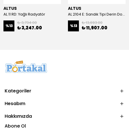
ALTUS
ALTUS
AL 11 RD: Yağlı Radyatör
AL 2104 E: Sandık Tipi Derin Dondurucu
₺ 3,734.00
₺ 13,693.00
%
13
%
13
₺ 3,247.00
₺ 11,907.00
Kategoriler
Hesabım
Hakkımızda
Abone Ol