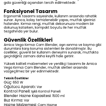
gıda güvenliği açısından tercih edilmektedir.
Fonksiyonel Tasarım
Ergonomik tasarımı sayesinde, kullanım sırasında rahatlık
sunar. Ayrıca, kolay temizlenebilir yapısı, mutfak işlerinizi
hızlandırır. Kırmızı rengi, mutfak dekorunuza modern bir
dokunuş katarken, kompakt boyutu ile her mutfak
tezgahında yer bulur.
Güvenlik Özellikleri
Arnica Vega Kırmızı Cam Blender, aşırı ısınma ve kayma gibi
durumlara karşı koruma sistemleri ile donatılmıştır. Bu
özellikler, güvenli bir kullanım deneyimi sunarak, mutfakta
geçirdiğiniz zamanı daha keyifli hale getirir.
Yüksek kaliteli malzemeleri ve yenilikçi tasarımı ile Arnica
Vega Kırmızı Cam Blender, mutfak aletleri arasında
vazgeçilmez bir yer edinmektedir.
Teknik Özellikler
Güç:
650 W
Öğütücü Aparatı:
Var
Kontrol Paneli:
Işıklı Kontrol Paneli
Blender Hazne Kapasitesi:
1500 ml
Buz Kırma:
Var
Hazne Malzemesi:
Cam Hazne