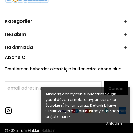
Kategoriler
Hesabım
Hakkımızda
Abone Ol
Fırsatlardan haberdar olmak için bültenimize abone olun.
Gönder
Alışveriş deneyiminizi iyileştirmek için
yasal düzenlemelere uygun çerezler
(cookies) kullanıyoruz. Detaylı bilgiye
Gizlilik ve Çerez Politikası
sayfamızdan
erişebilirsiniz.
Anladım
©2025 Tüm Hakları Saklıdır