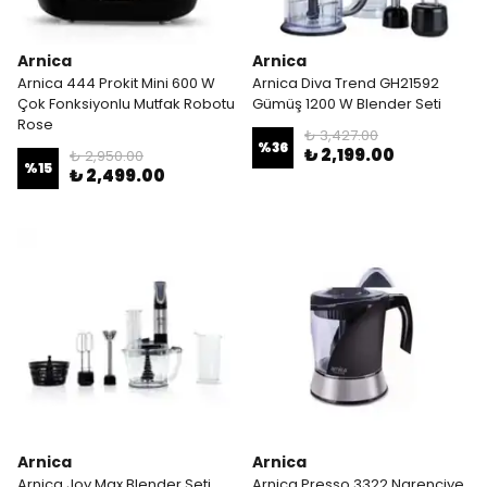
Arnica
Arnica
Arnica 444 Prokit Mini 600 W
Arnica Diva Trend GH21592
Çok Fonksiyonlu Mutfak Robotu
Gümüş 1200 W Blender Seti
Rose
₺ 3,427.00
%
36
₺ 2,199.00
₺ 2,950.00
%
15
₺ 2,499.00
Arnica
Arnica
Arnica Joy Max Blender Seti
Arnica Presso 3322 Narenciye