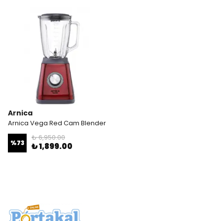
Arnica
Arnica Vega Red Cam Blender
₺ 6,950.00
%
73
₺ 1,899.00