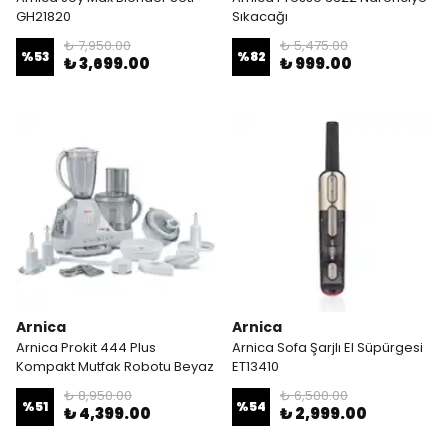
GH21820
Sıkacağı
₺ 7,950.00
₺ 5,475.00
%
53
%
82
₺ 3,699.00
₺ 999.00
Arnica
Arnica
Arnica Prokit 444 Plus
Arnica Sofa Şarjlı El Süpürgesi
Kompakt Mutfak Robotu Beyaz
ET13410
₺ 8,950.00
₺ 6,500.00
%
51
%
54
₺ 4,399.00
₺ 2,999.00