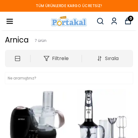
SATIŞLARIMIZ SADECE ANKARA İÇİ GEÇER
0
Arnica
7
ürün
Filtrele
Sırala