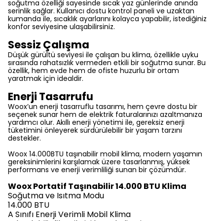
soğutma özelliği sayesinde sıcak yaz günlerinde anında
serinlik sağlar. Kullanıcı dostu kontrol paneli ve uzaktan
kumanda ile, sıcaklık ayarlarını kolayca yapabilir, istediğiniz
konfor seviyesine ulaşabilirsiniz.
Sessiz Çalışma
Düşük gürültü seviyesi ile çalışan bu klima, özellikle uyku
sırasında rahatsızlık vermeden etkili bir soğutma sunar. Bu
özellik, hem evde hem de ofiste huzurlu bir ortam
yaratmak için idealdir.
Enerji Tasarrufu
Woox’un enerji tasarruflu tasarımı, hem çevre dostu bir
seçenek sunar hem de elektrik faturalarınızı azaltmanıza
yardımcı olur. Akıllı enerji yönetimi ile, gereksiz enerji
tüketimini önleyerek sürdürülebilir bir yaşam tarzını
destekler.
Woox 14.000BTU taşınabilir mobil klima, modern yaşamın
gereksinimlerini karşılamak üzere tasarlanmış, yüksek
performans ve enerji verimliliği sunan bir çözümdür.
Woox Portatif Taşınabilir 14.000 BTU Klima
Soğutma ve Isıtma Modu
14.000 BTU
A Sınıfı Enerji Verimli Mobil Klima