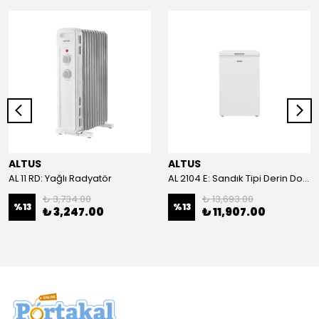
ALTUS
ALTUS
AL 11 RD: Yağlı Radyatör
AL 2104 E: Sandık Tipi Derin Dondurucu
₺ 3,734.00
₺ 13,693.00
%
13
%
13
₺ 3,247.00
₺ 11,907.00