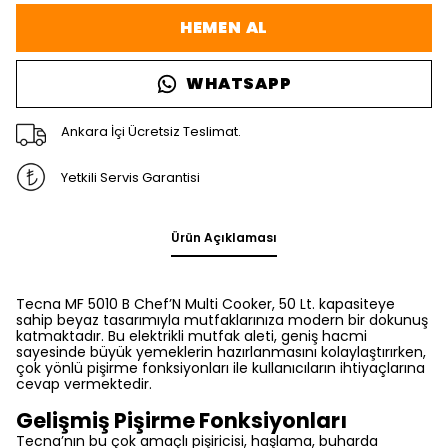
HEMEN AL
WHATSAPP
Ankara İçi Ücretsiz Teslimat.
Yetkili Servis Garantisi
Ürün Açıklaması
Tecna MF 5010 B Chef’N Multi Cooker, 50 Lt. kapasiteye
sahip beyaz tasarımıyla mutfaklarınıza modern bir dokunuş
katmaktadır. Bu elektrikli mutfak aleti, geniş hacmi
sayesinde büyük yemeklerin hazırlanmasını kolaylaştırırken,
çok yönlü pişirme fonksiyonları ile kullanıcıların ihtiyaçlarına
cevap vermektedir.
Gelişmiş Pişirme Fonksiyonları
Tecna’nın bu çok amaçlı pişiricisi, haşlama, buharda