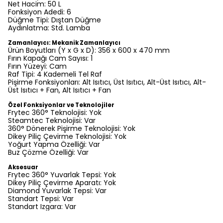
Net Hacim: 50 L
Fonksiyon Adedi: 6
Düğme Tipi: Dıştan Düğme
Aydınlatma: Std. Lamba
Zamanlayıcı: Mekanik Zamanlayıcı
Ürün Boyutları (Y x G x D): 356 x 600 x 470 mm
Fırın Kapağı Cam Sayısı: 1
Fırın Yüzeyi: Cam
Raf Tipi: 4 Kademeli Tel Raf
Pişirme Fonksiyonları: Alt Isıtıcı, Üst Isıtıcı, Alt-Üst Isıtıcı, Alt-
Üst Isıtıcı + Fan, Alt Isıtıcı + Fan
Özel Fonksiyonlar ve Teknolojiler
Frytec 360° Teknolojisi: Yok
Steamtec Teknolojisi: Var
360° Dönerek Pişirme Teknolojisi: Yok
Dikey Piliç Çevirme Teknolojisi: Yok
Yoğurt Yapma Özelliği: Var
Buz Çözme Özelliği: Var
Aksesuar
Frytec 360° Yuvarlak Tepsi: Yok
Dikey Piliç Çevirme Aparatı: Yok
Diamond Yuvarlak Tepsi: Var
Standart Tepsi: Var
Standart Izgara: Var