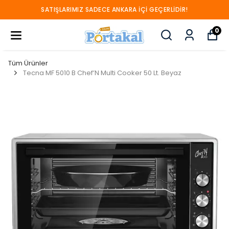
SATIŞLARIMIZ SADECE ANKARA İÇİ GEÇERLİDİR!
0
Tüm Ürünler
Tecna MF 5010 B Chef’N Multi Cooker 50 Lt. Beyaz