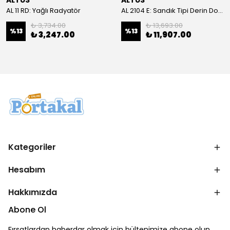
ALTUS
ALTUS
AL 11 RD: Yağlı Radyatör
AL 2104 E: Sandık Tipi Derin Dondurucu
₺ 3,734.00
₺ 13,693.00
%
13
%
13
₺ 3,247.00
₺ 11,907.00
Kategoriler
Hesabım
Hakkımızda
Abone Ol
Fırsatlardan haberdar olmak için bültenimize abone olun.