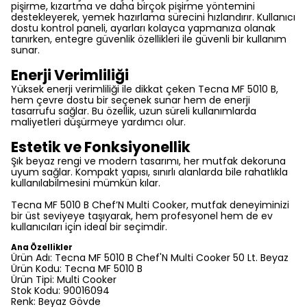
pişirme, kızartma ve daha birçok pişirme yöntemini
destekleyerek, yemek hazırlama sürecini hızlandırır. Kullanıcı
dostu kontrol paneli, ayarları kolayca yapmanıza olanak
tanırken, entegre güvenlik özellikleri ile güvenli bir kullanım
sunar.
Enerji Verimliliği
Yüksek enerji verimliliği ile dikkat çeken Tecna MF 5010 B,
hem çevre dostu bir seçenek sunar hem de enerji
tasarrufu sağlar. Bu özellik, uzun süreli kullanımlarda
maliyetleri düşürmeye yardımcı olur.
Estetik ve Fonksiyonellik
Şık beyaz rengi ve modern tasarımı, her mutfak dekoruna
uyum sağlar. Kompakt yapısı, sınırlı alanlarda bile rahatlıkla
kullanılabilmesini mümkün kılar.
Tecna MF 5010 B Chef’N Multi Cooker, mutfak deneyiminizi
bir üst seviyeye taşıyarak, hem profesyonel hem de ev
kullanıcıları için ideal bir seçimdir.
Ana Özellikler
Ürün Adı: Tecna MF 5010 B Chef'N Multi Cooker 50 Lt. Beyaz
Ürün Kodu: Tecna MF 5010 B
Ürün Tipi: Multi Cooker
Stok Kodu: 90016094
Renk: Beyaz Gövde