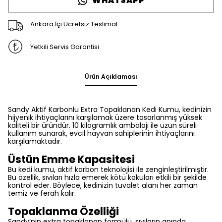
WHATSAPP
Ankara İçi Ücretsiz Teslimat.
Yetkili Servis Garantisi
Ürün Açıklaması
Sandy Aktif Karbonlu Extra Topaklanan Kedi Kumu, kedinizin
hijyenik ihtiyaçlarını karşılamak üzere tasarlanmış yüksek
kaliteli bir üründür. 10 kilogramlık ambalajı ile uzun süreli
kullanım sunarak, evcil hayvan sahiplerinin ihtiyaçlarını
karşılamaktadır.
Üstün Emme Kapasitesi
Bu kedi kumu, aktif karbon teknolojisi ile zenginleştirilmiştir.
Bu özellik, sıvıları hızla emerek kötü kokuları etkili bir şekilde
kontrol eder. Böylece, kedinizin tuvalet alanı her zaman
temiz ve ferah kalır.
Topaklanma Özelliği
Sandy’nin extra topaklanan formülü, sıvıların anında