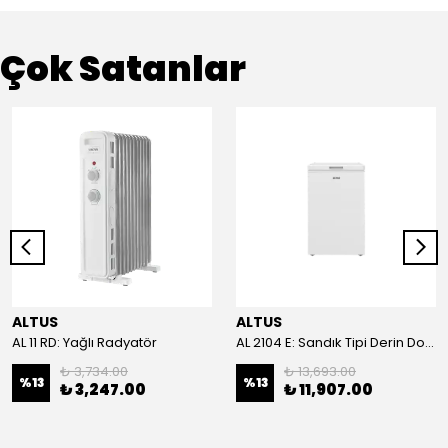
Çok Satanlar
ALTUS
ALTUS
AL 11 RD: Yağlı Radyatör
AL 2104 E: Sandık Tipi Derin Dondurucu
₺ 3,734.00
₺ 13,693.00
%
13
%
13
₺ 3,247.00
₺ 11,907.00