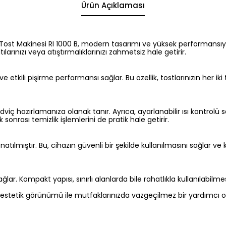
Ürün Açıklaması
Tost Makinesi RI 1000 B, modern tasarımı ve yüksek performansıyla 
arınızı veya atıştırmalıklarınızı zahmetsiz hale getirir.
 etkili pişirme performansı sağlar. Bu özellik, tostlarınızın her iki 
ndviç hazırlamanıza olanak tanır. Ayrıca, ayarlanabilir ısı kontr
 sonrası temizlik işlemlerini de pratik hale getirir.
natılmıştır. Bu, cihazın güvenli bir şekilde kullanılmasını sağlar v
r. Kompakt yapısı, sınırlı alanlarda bile rahatlıkla kullanılabilm
 estetik görünümü ile mutfaklarınızda vazgeçilmez bir yardımcı ol