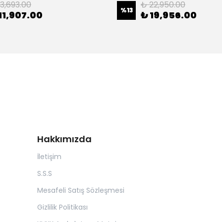
13,693.00
₺ 22,950.00
%
13
11,907.00
₺ 19,956.00
Hakkımızda
İletişim
S.S.S
Mesafeli Satış Sözleşmesi
Gizlilik Politikası