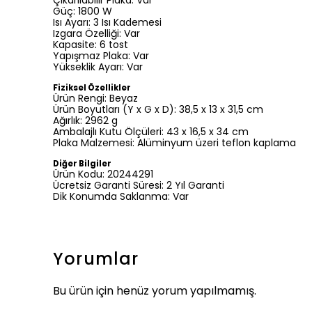
Güç: 1800 W
Isı Ayarı: 3 Isı Kademesi
Izgara Özelliği: Var
Kapasite: 6 tost
Yapışmaz Plaka: Var
Yükseklik Ayarı: Var
Fiziksel Özellikler
Ürün Rengi: Beyaz
Ürün Boyutları (Y x G x D): 38,5 x 13 x 31,5 cm
Ağırlık: 2962 g
Ambalajlı Kutu Ölçüleri: 43 x 16,5 x 34 cm
Plaka Malzemesi: Alüminyum üzeri teflon kaplama
Diğer Bilgiler
Ürün Kodu: 20244291
Ücretsiz Garanti Süresi: 2 Yıl Garanti
Dik Konumda Saklanma: Var
Yorumlar
Bu ürün için henüz yorum yapılmamış.