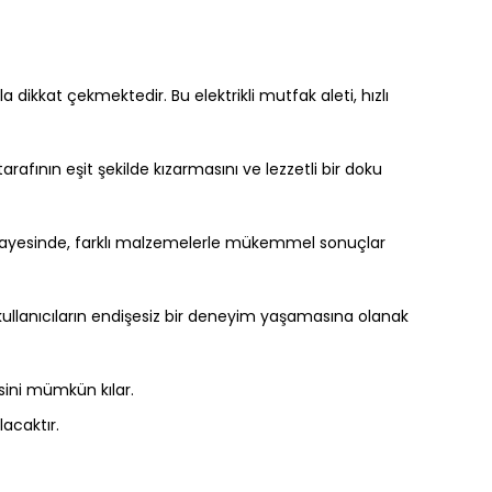
dikkat çekmektedir. Bu elektrikli mutfak aleti, hızlı
tarafının eşit şekilde kızarmasını ve lezzetli bir doku
olü sayesinde, farklı malzemelerle mükemmel sonuçlar
e kullanıcıların endişesiz bir deneyim yaşamasına olanak
esini mümkün kılar.
acaktır.