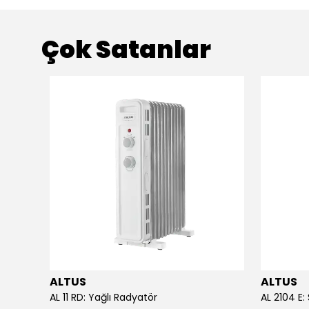
Çok Satanlar
ALTUS
ALTUS
acağı
AL 11 RD: Yağlı Radyatör
AL 2104 E: