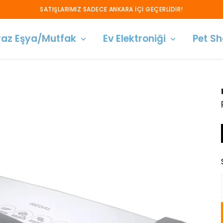
SATIŞLARIMIZ SADECE ANKARA İÇİ GEÇERLİDİR!
az Eşya/Mutfak
Ev Elektroniği
Pet S