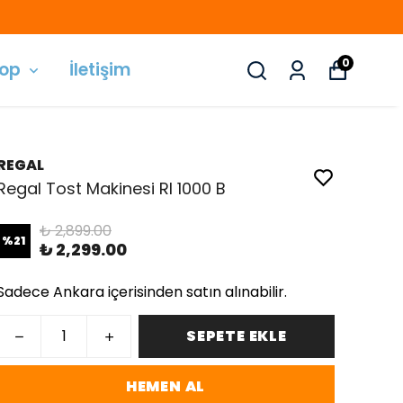
0
hop
İletişim
REGAL
Regal Tost Makinesi RI 1000 B
₺ 2,899.00
%
21
₺ 2,299.00
Sadece Ankara içerisinden satın alınabilir.
SEPETE EKLE
HEMEN AL