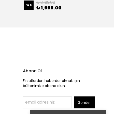
₺ 2,199.00
%
9
%
13
₺ 1,999.00
Abone Ol
Fırsatlardan haberdar olmak için
bültenimize abone olun.
Gönder