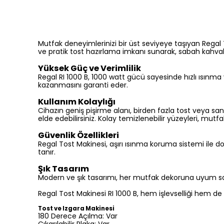
Mutfak deneyimlerinizi bir üst seviyeye taşıyan Regal 
ve pratik tost hazırlama imkanı sunarak, sabah kahvaltıl
Yüksek Güç ve Verimlilik
Regal RI 1000 B, 1000 watt gücü sayesinde hızlı ısınma ve
kazanmasını garanti eder.
Kullanım Kolaylığı
Cihazın geniş pişirme alanı, birden fazla tost veya sa
elde edebilirsiniz. Kolay temizlenebilir yüzeyleri, mutfak
Güvenlik Özellikleri
Regal Tost Makinesi, aşırı ısınma koruma sistemi ile do
tanır.
Şık Tasarım
Modern ve şık tasarımı, her mutfak dekoruna uyum sağla
Regal Tost Makinesi RI 1000 B, hem işlevselliği hem de
Tost ve Izgara Makinesi
180 Derece Açılma: Var
Çıkarılabilir Plaka: Var