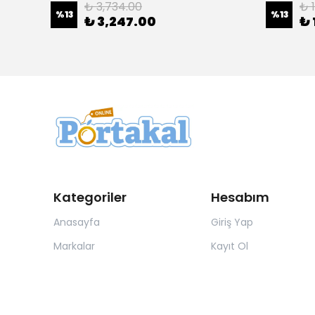
₺ 3,734.00
₺ 
%
13
%
13
₺ 3,247.00
₺ 
Kategoriler
Hesabım
Anasayfa
Giriş Yap
Markalar
Kayıt Ol