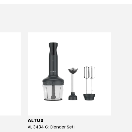
ALTUS
ALTU
AL 3434 G: Blender Seti
AL 413 