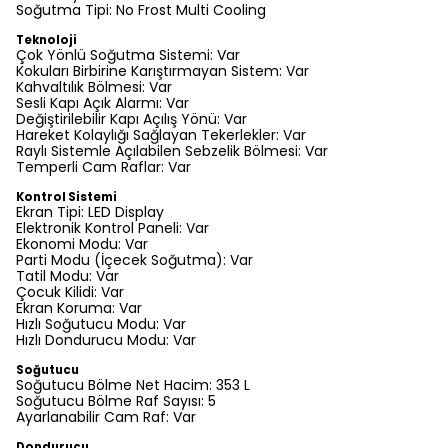
Soğutma Tipi: No Frost Multi Cooling
Teknoloji
Çok Yönlü Soğutma Sistemi: Var
Kokuları Birbirine Karıştırmayan Sistem: Var
Kahvaltılık Bölmesi: Var
Sesli Kapı Açık Alarmı: Var
Değiştirilebilir Kapı Açılış Yönü: Var
Hareket Kolaylığı Sağlayan Tekerlekler: Var
Raylı Sistemle Açılabilen Sebzelik Bölmesi: Var
Temperli Cam Raflar: Var
Kontrol Sistemi
Ekran Tipi: LED Display
Elektronik Kontrol Paneli: Var
Ekonomi Modu: Var
Parti Modu (İçecek Soğutma): Var
Tatil Modu: Var
Çocuk Kilidi: Var
Ekran Koruma: Var
Hızlı Soğutucu Modu: Var
Hızlı Dondurucu Modu: Var
Soğutucu
Soğutucu Bölme Net Hacim: 353 L
Soğutucu Bölme Raf Sayısı: 5
Ayarlanabilir Cam Raf: Var
Dondurucu