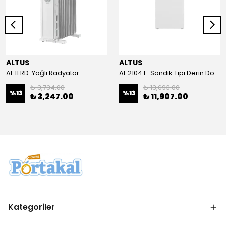
ALTUS
ALTUS
AL 11 RD: Yağlı Radyatör
AL 2104 E: Sandık Tipi Derin Dondurucu
₺ 3,734.00
₺ 13,693.00
%
13
%
13
₺ 3,247.00
₺ 11,907.00
Kategoriler