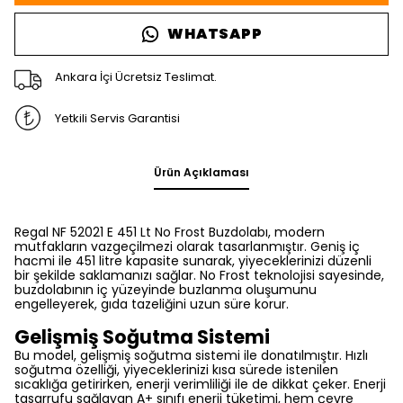
WHATSAPP
Ankara İçi Ücretsiz Teslimat.
Yetkili Servis Garantisi
Ürün Açıklaması
Regal NF 52021 E 451 Lt No Frost Buzdolabı, modern
mutfakların vazgeçilmezi olarak tasarlanmıştır. Geniş iç
hacmi ile 451 litre kapasite sunarak, yiyeceklerinizi düzenli
bir şekilde saklamanızı sağlar. No Frost teknolojisi sayesinde,
buzdolabının iç yüzeyinde buzlanma oluşumunu
engelleyerek, gıda tazeliğini uzun süre korur.
Gelişmiş Soğutma Sistemi
Bu model, gelişmiş soğutma sistemi ile donatılmıştır. Hızlı
soğutma özelliği, yiyeceklerinizi kısa sürede istenilen
sıcaklığa getirirken, enerji verimliliği ile de dikkat çeker. Enerji
tasarrufu sağlayan A+ sınıfı enerji tüketimi, hem çevre