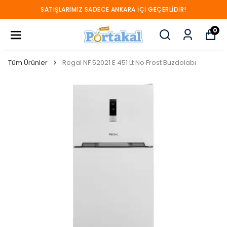
SATIŞLARIMIZ SADECE ANKARA İÇİ GEÇERLİDİR!
0
Tüm Ürünler
Regal NF 52021 E 451 Lt No Frost Buzdolabı