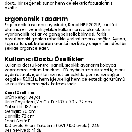
dostu bir seçenek sunar hem de elektrik faturalarınızı
azaltır.
Ergonomik Tasarım
Ergonomik tasarımı sayesinde, Regal NF 52021 E, mutfak
alanınızı en verimli şekilde kullanmanıza olanak tanır.
Ayarlanabilir raflar ve geniş sebzelik bölmesi, farklı
boyutlardaki gıdaları rahatlıkla yerleştirmenizi sağlar. Ayrıca,
kapı rafları, sık kullanılan ürünlerinizi kolay erişim için ideal bir
şekilde organize eder.
Kullanıcı Dostu Özellikler
Kullanıcı dostu kontrol paneli, sıcaklık ayarlarını kolayca
yapmanıza imkan tanırken, LED aydınlatma sistemi iç alanı
aydınlatarak, içeriklerinizi net bir şekilde görmenizi sağlar.
Regal NF 52021 E, hem işlevselliği hem de estetik görünümü
ile mutfaklarınıza şıklık katmaktadır.
Genel Özellikler
Ürün Rengi: Beyaz
Ürün Boyutları (Y x G x D): 187 x 70 x 72 cm
Yükseklik: 187 cm
Genişlik: 70 cm
Derinlik: 72 cm
Enerji Sınıfı: E
100 cycle Enerji Tüketimi (kWh/100 cycle): 249
Ses Seviyesi: 41 dB