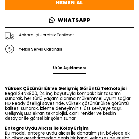
HEMEN AL
WHATSAPP
Ankara İçi Ücretsiz Teslimat.
Yetkili Servis Garantisi
Ürün Açıklaması
Yüksek Çözünürlük ve Gelişmiş Görüntü Teknolojisi
Regal 24NS900, 24 inç boyutuyla kompakt bir tasarım
sunarak, her türlü yaşam alanına mükemmel uyum sağlar.
HD Ready özelliği sayesinde, yüksek çözünürlükte görüntü
kalitesi sunarak, izleme deneyiminizi üst seviyeye taşır.
Gelişmiş LED ekran teknolojisi, canlı renkler ve keskin
detaylar ile görsel bir şölen sunar.
Entegre Uydu Alıcısı ile Kolay Erişim
Bu model, entegre uydu alıcısı ile donatılmıştır, böylece ek
bir cihaz gerektirmeden geniş bir kanal yelpazesine erişim