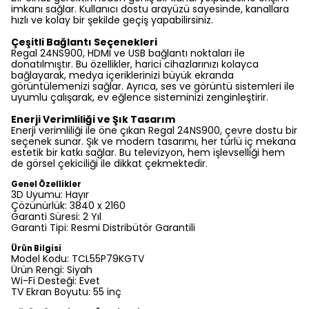
imkanı sağlar. Kullanıcı dostu arayüzü sayesinde, kanallara
hızlı ve kolay bir şekilde geçiş yapabilirsiniz.
Çeşitli Bağlantı Seçenekleri
Regal 24NS900, HDMI ve USB bağlantı noktaları ile
donatılmıştır. Bu özellikler, harici cihazlarınızı kolayca
bağlayarak, medya içeriklerinizi büyük ekranda
görüntülemenizi sağlar. Ayrıca, ses ve görüntü sistemleri ile
uyumlu çalışarak, ev eğlence sisteminizi zenginleştirir.
Enerji Verimliliği ve Şık Tasarım
Enerji verimliliği ile öne çıkan Regal 24NS900, çevre dostu bir
seçenek sunar. Şık ve modern tasarımı, her türlü iç mekana
estetik bir katkı sağlar. Bu televizyon, hem işlevselliği hem
de görsel çekiciliği ile dikkat çekmektedir.
Genel Özellikler
3D Uyumu:
Hayır
Çözünürlük:
3840 x 2160
Garanti Süresi:
2 Yıl
Garanti Tipi:
Resmi Distribütör Garantili
Ürün Bilgisi
Model Kodu:
TCL55P79KGTV
Ürün Rengi:
Siyah
Wi-Fi Desteği:
Evet
TV Ekran Boyutu:
55 inç