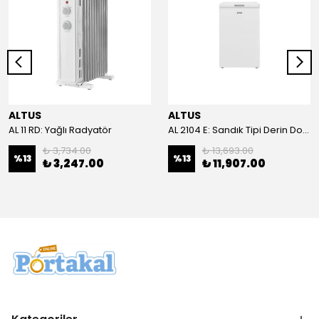
ALTUS
ALTUS
AL 11 RD: Yağlı Radyatör
AL 2104 E: Sandık Tipi Derin Dondurucu
₺ 3,734.00
₺ 13,693.00
%
13
%
13
₺ 3,247.00
₺ 11,907.00