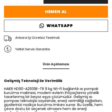
HEMEN AL
WHATSAPP
Ankara İçi Ücretsiz Teslimat.
Yetkili Servis Garantisi
Ürün Açıklaması
Gelişmiş Teknoloji ile Verimlilik
HAIER HD90-A2939E-TR 9 kg Wi-Fi bağlantılı ısı pompalı
kurutma makinesi, modern evlerin ihtiyaçlarına yönelik
tasarlanmış bir beyaz eşya çözümüdür. Gelişmiş ısı
pompası teknolojisi sayesinde, enerji verimliliği sağlarken,
giysilerinizi nazikçe kurutma imkanı sunar. Bu özellik, hem
çevre dostu bir seçenek olmasını hem de enerji