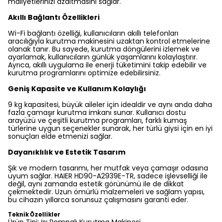
maliyetlerinizi azaltmasını sağlar.
Akıllı Bağlantı Özellikleri
Wi-Fi bağlantı özelliği, kullanıcıların akıllı telefonları
aracılığıyla kurutma makinesini uzaktan kontrol etmelerine
olanak tanır. Bu sayede, kurutma döngülerini izlemek ve
ayarlamak, kullanıcıların günlük yaşamlarını kolaylaştırır.
Ayrıca, akıllı uygulama ile enerji tüketimini takip edebilir ve
kurutma programlarını optimize edebilirsiniz.
Geniş Kapasite ve Kullanım Kolaylığı
9 kg kapasitesi, büyük aileler için idealdir ve aynı anda daha
fazla çamaşır kurutma imkanı sunar. Kullanıcı dostu
arayüzü ve çeşitli kurutma programları, farklı kumaş
türlerine uygun seçenekler sunarak, her türlü giysi için en iyi
sonuçları elde etmenizi sağlar.
Dayanıklılık ve Estetik Tasarım
Şık ve modern tasarımı, her mutfak veya çamaşır odasına
uyum sağlar. HAIER HD90-A2939E-TR, sadece işlevselliği ile
değil, aynı zamanda estetik görünümü ile de dikkat
çekmektedir. Uzun ömürlü malzemeleri ve sağlam yapısı,
bu cihazın yıllarca sorunsuz çalışmasını garanti eder.
Teknik Özellikler