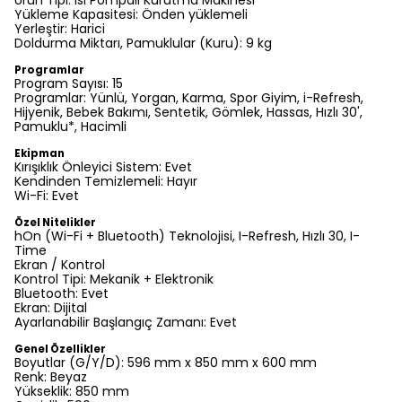
Ürün Tipi: Isı Pompalı Kurutma Makinesi
Yükleme Kapasitesi: Önden yüklemeli
Yerleştir: Harici
Doldurma Miktarı, Pamuklular (Kuru): 9 kg
Programlar
Program Sayısı: 15
Programlar: Yünlü, Yorgan, Karma, Spor Giyim, i-Refresh,
Hijyenik, Bebek Bakımı, Sentetik, Gömlek, Hassas, Hızlı 30',
Pamuklu*, Hacimli
Ekipman
Kırışıklık Önleyici Sistem: Evet
Kendinden Temizlemeli: Hayır
Wi-Fi: Evet
Özel Nitelikler
hOn (Wi-Fi + Bluetooth) Teknolojisi, I-Refresh, Hızlı 30, I-
Time
Ekran / Kontrol
Kontrol Tipi: Mekanik + Elektronik
Bluetooth: Evet
Ekran: Dijital
Ayarlanabilir Başlangıç Zamanı: Evet
Genel Özellikler
Boyutlar (G/Y/D): 596 mm x 850 mm x 600 mm
Renk: Beyaz
Yükseklik: 850 mm