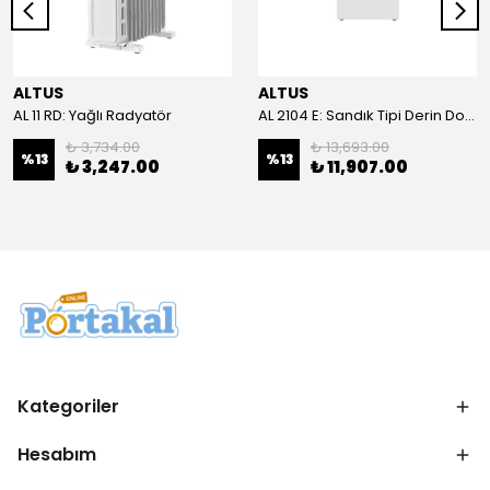
ALTUS
ALTUS
AL 11 RD: Yağlı Radyatör
AL 2104 E: Sandık Tipi Derin Dondurucu
₺ 3,734.00
₺ 13,693.00
%
13
%
13
₺ 3,247.00
₺ 11,907.00
Kategoriler
Hesabım