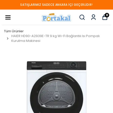
SATIŞLARIMIZ SADECE ANKARA İÇİ GEÇERLİDİR!
0
Tüm Ürünler
HAIER HD90-A2939E-TR 9 kg Wi-Fi Bağlantılı Isı Pompalı
Kurutma Makinesi