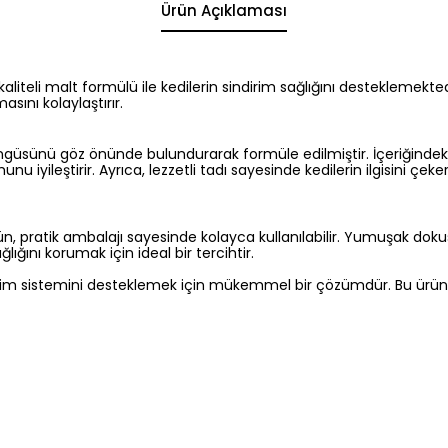
Ürün Açıklaması
iteli malt formülü ile kedilerin sindirim sağlığını desteklemektedi
sını kolaylaştırır.
güsünü göz önünde bulundurarak formüle edilmiştir. İçeriğindeki 
munu iyileştirir. Ayrıca, lezzetli tadı sayesinde kedilerin ilgisini 
n, pratik ambalajı sayesinde kolayca kullanılabilir. Yumuşak dokus
ğlığını korumak için ideal bir tercihtir.
irim sistemini desteklemek için mükemmel bir çözümdür. Bu ürün, ked