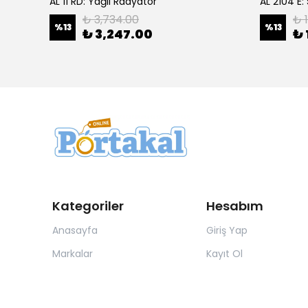
acağı
AL 11 RD: Yağlı Radyatör
AL 2104 E:
₺ 3,734.00
₺ 
%
13
%
13
₺ 3,247.00
₺ 
Kategoriler
Hesabım
Anasayfa
Giriş Yap
Markalar
Kayıt Ol