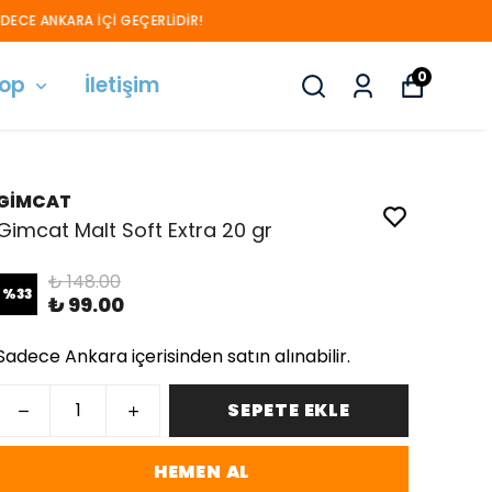
0
hop
İletişim
GİMCAT
Gimcat Malt Soft Extra 20 gr
₺ 148.00
%
33
₺ 99.00
Sadece Ankara içerisinden satın alınabilir.
SEPETE EKLE
HEMEN AL