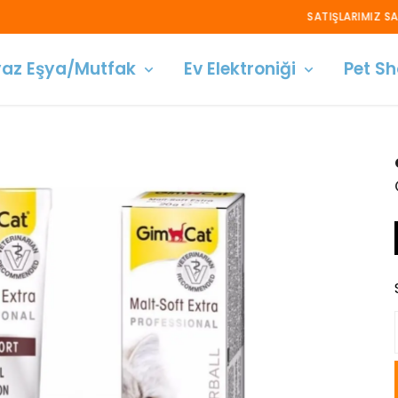
SATIŞLARIMIZ SADECE ANKARA İÇİ GEÇERLİDİR!
az Eşya/Mutfak
Ev Elektroniği
Pet S