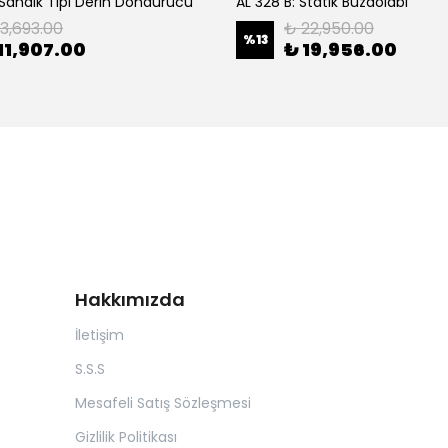
 Sandık Tipi Derin Dondurucu
AL 328 B: Statik Buzdolabı
13,693.00
₺ 22,950.00
%
13
11,907.00
₺ 19,956.00
Hakkımızda
İletişim
S.S.S
Mesafeli Satış Sözleşmesi
Gizlilik Politikası