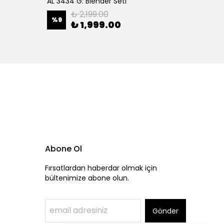
AL 3434 G: Blender Seti
AL 413 
₺ 2,199.00
%
9
%
13
₺ 1,999.00
Abone Ol
Fırsatlardan haberdar olmak için
bültenimize abone olun.
Gönder