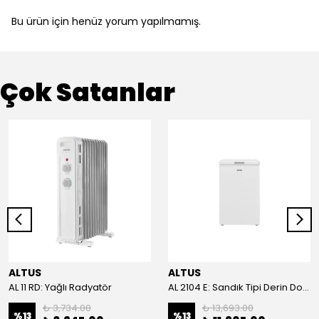
Bu ürün için henüz yorum yapılmamış.
Çok Satanlar
ALTUS
ALTUS
AL 11 RD: Yağlı Radyatör
AL 2104 E: Sandık Tipi Derin Dondurucu
₺ 3,734.00
₺ 13,693.00
%
13
%
13