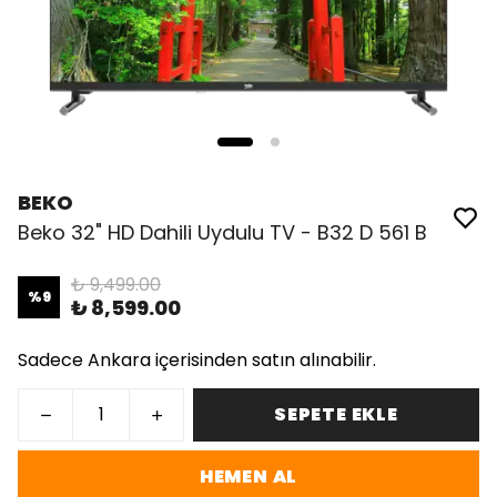
BEKO
Beko 32" HD Dahili Uydulu TV - B32 D 561 B
₺ 9,499.00
%
9
₺ 8,599.00
Sadece Ankara içerisinden satın alınabilir.
SEPETE EKLE
HEMEN AL