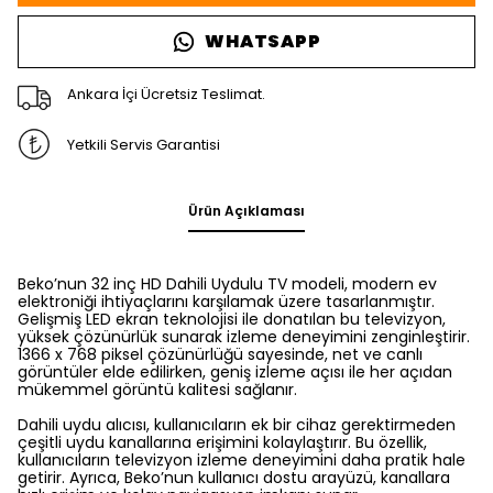
WHATSAPP
Ankara İçi Ücretsiz Teslimat.
Yetkili Servis Garantisi
Ürün Açıklaması
Beko’nun 32 inç HD Dahili Uydulu TV modeli, modern ev
elektroniği ihtiyaçlarını karşılamak üzere tasarlanmıştır.
Gelişmiş LED ekran teknolojisi ile donatılan bu televizyon,
yüksek çözünürlük sunarak izleme deneyimini zenginleştirir.
1366 x 768 piksel çözünürlüğü sayesinde, net ve canlı
görüntüler elde edilirken, geniş izleme açısı ile her açıdan
mükemmel görüntü kalitesi sağlanır.
Dahili uydu alıcısı, kullanıcıların ek bir cihaz gerektirmeden
çeşitli uydu kanallarına erişimini kolaylaştırır. Bu özellik,
kullanıcıların televizyon izleme deneyimini daha pratik hale
getirir. Ayrıca, Beko’nun kullanıcı dostu arayüzü, kanallara