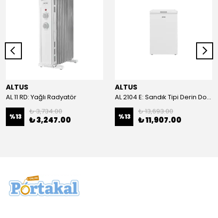
ALTUS
ALTUS
AL 11 RD: Yağlı Radyatör
AL 2104 E: Sandık Tipi Derin Dondurucu
₺ 3,734.00
₺ 13,693.00
%
13
%
13
₺ 3,247.00
₺ 11,907.00