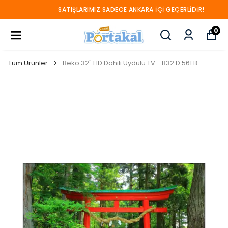
SATIŞLARIMIZ SADECE ANKARA İÇİ GEÇERLİDİR!
0
Tüm Ürünler
Beko 32" HD Dahili Uydulu TV - B32 D 561 B