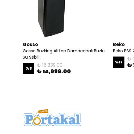
Gosso
Beko
Gosso Buzking Alttan Damacanalı Buzlu
Beko BSS 2
Su Sebili
₺ 
%
17
₺ 
₺ 16,339.00
%
8
₺ 14,999.00