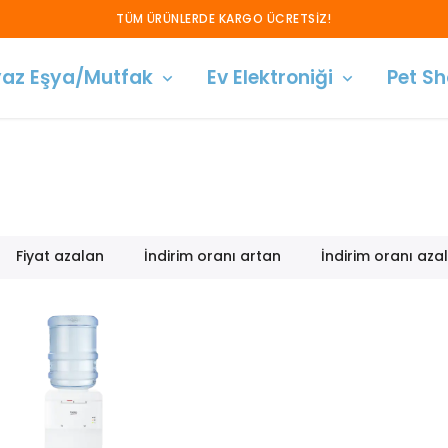
SATIŞLARIMIZ SADECE ANKA
az Eşya/Mutfak
Ev Elektroniği
Pet S
Fiyat azalan
İndirim oranı artan
İndirim oranı aza