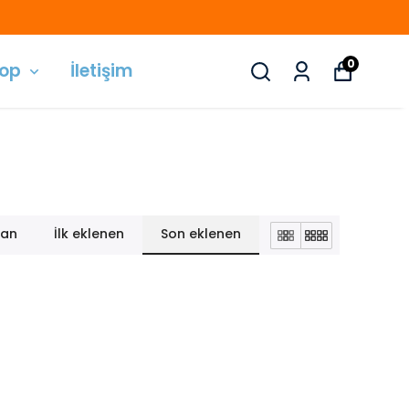
RA İÇİ GEÇERLİDİR!
0
hop
İletişim
lan
İlk eklenen
Son eklenen