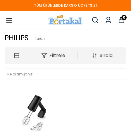
TÜM ÜRÜNLERDE KARGO ÜCRETSIZ!
0
PHILIPS
1
ürün
Filtrele
Sırala