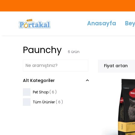
Anasayfa
Bey
Paunchy
6
ürün
Fiyat artan
Alt Kategoriler
Pet Shop
(
6
)
Tüm Ürünler
(
6
)