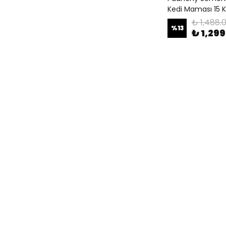
Kedi Maması 15 K
₺ 1,488.
%
13
₺ 1,29