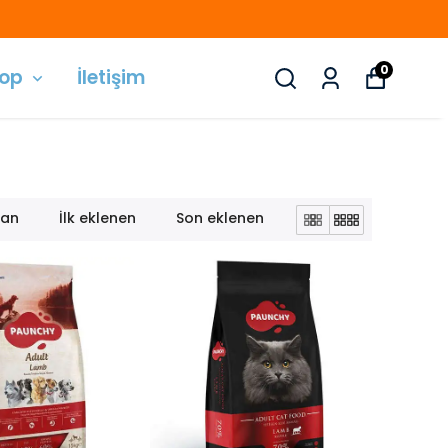
0
hop
İletişim
lan
İlk eklenen
Son eklenen