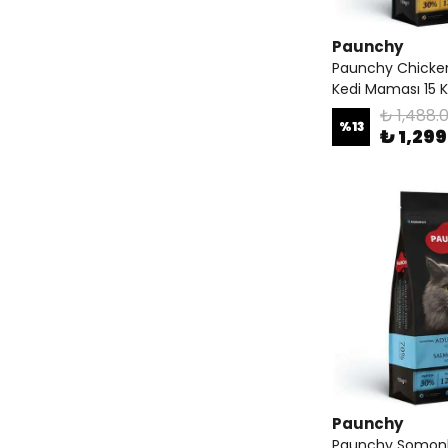
Paunchy
Paunchy Chicken
Kedi Maması 15 
₺ 1,488.
%
13
₺ 1,29
Paunchy
Paunchy Somonlu