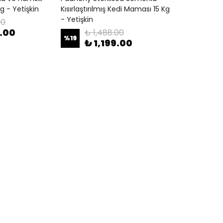
g - Yetişkin
Kısırlaştırılmış Kedi Maması 15 Kg
- Yetişkin
00
9.00
₺ 1,488.00
%
19
₺ 1,199.00