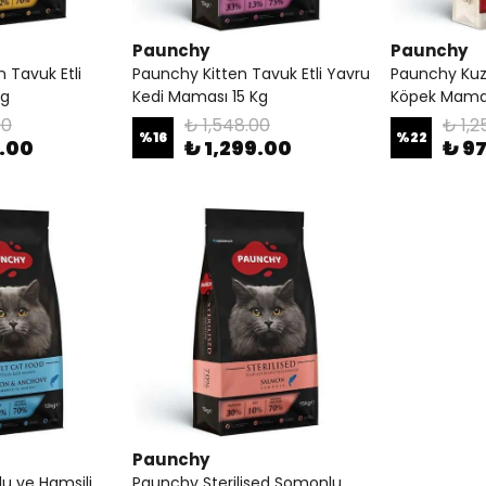
Paunchy
Paunchy
 Tavuk Etli
Paunchy Kitten Tavuk Etli Yavru
Paunchy Kuzu
Kg
Kedi Maması 15 Kg
Köpek Mamas
00
₺ 1,548.00
₺ 1,2
%
16
%
22
9.00
₺ 1,299.00
₺ 9
Paunchy
 ve Hamsili
Paunchy Sterilised Somonlu