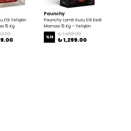
Paunchy
 Etli Yetişkin
Paunchy Lamb Kuzu Etli Kedi
ı 15 Kg
Maması 15 Kg - Yetişkin
53.00
₺ 1,488.00
%
13
79.00
₺ 1,299.00