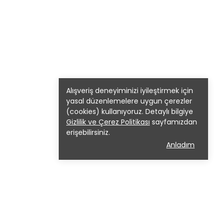
Alışveriş deneyiminizi iyileştirmek için
yasal düzenlemelere uygun çerezler
(cookies) kullanıyoruz. Detaylı bilgiye
Gizlilik ve Çerez Politikası
sayfamızdan
erişebilirsiniz.
Anladım