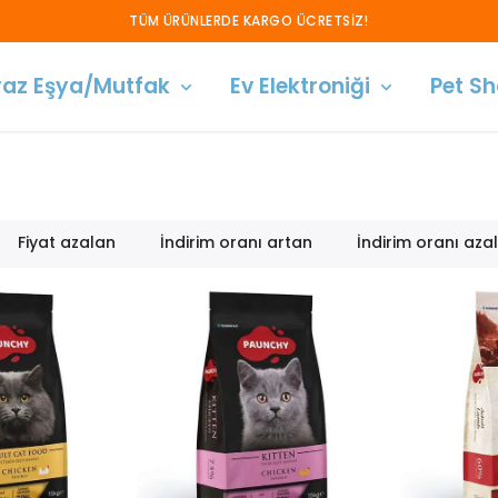
SATIŞLARIMIZ SADECE ANKARA İÇİ GEÇERLİDİR!
az Eşya/Mutfak
Ev Elektroniği
Pet S
Fiyat azalan
İndirim oranı artan
İndirim oranı aza