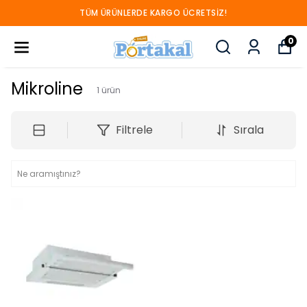
TÜM ÜRÜNLERDE KARGO ÜCRETSIZ!
0
Mikroline
1
ürün
Filtrele
Sırala