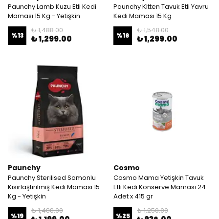
Paunchy Lamb Kuzu Etli Kedi
Paunchy Kitten Tavuk Etli Yavru
Maması 15 Kg - Yetişkin
Kedi Maması 15 Kg
₺ 1,488.00
₺ 1,548.00
%
13
%
16
₺ 1,299.00
₺ 1,299.00
Paunchy
Cosmo
Paunchy Sterilised Somonlu
Cosmo Mama Yetişkin Tavuk
Kısırlaştırılmış Kedi Maması 15
Etlı Kedı Konserve Maması 24
Kg - Yetişkin
Adet x 415 gr
₺ 1,488.00
₺ 1,250.00
%
19
%
25