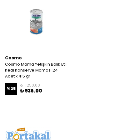
Cosmo
Cosmo Mama Yetişkin Balık Etlı
Kedı Konserve Maması 24
Adet x 415 gr
₺ 1,250.00
%
25
₺ 936.00