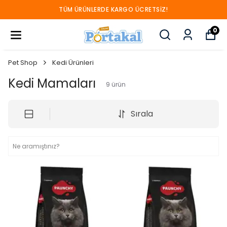
SATIŞLARIMIZ SADECE ANKARA İÇİ GEÇERLİDİR!
0
Pet Shop
Kedi Ürünleri
Kedi Mamaları
9
ürün
Sırala