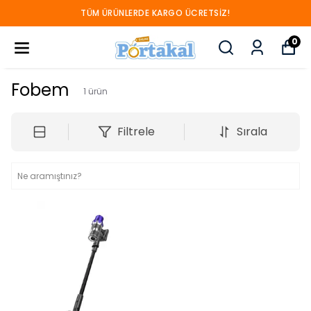
TÜM ÜRÜNLERDE KARGO ÜCRETSIZ!
0
Fobem
1
ürün
Filtrele
Sırala